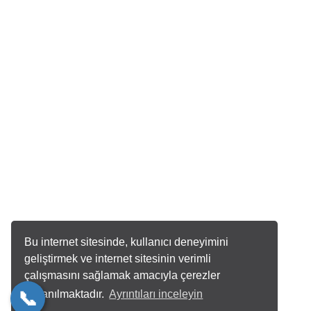
Bi
OFİSİMİZ
Müftü Mh. Abdi İpekçi Sk. No:4/D - Kdz. Ereğli/Zonguldak
Bu internet sitesinde, kullanıcı deneyimini
geliştirmek ve internet sitesinin verimli
çalışmasını sağlamak amacıyla çerezler
kullanılmaktadır.
Ayrıntıları inceleyin